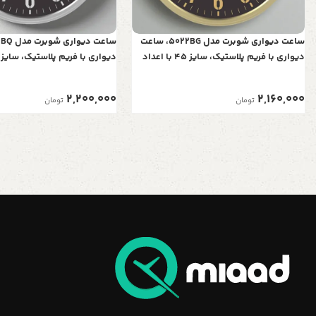
ساعت دیواری شوبرت مدل 5022BG، ساعت
دیواری با فریم پلاستیک، سایز 45 با اعداد
برجسته و موتور آرامگرد، رنگ طلایی
برجسته و موتور آرامگرد، رنگ نق
2,200,000
2,160,000
تومان
تومان