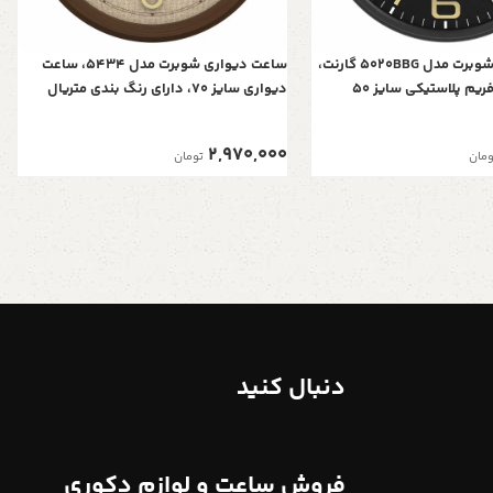
ساعت دیواری شوبرت مدل 5020BBG گارنت،
ساعت دیواری شوبرت مدل 5434، ساعت
ساعت دیواری فریم پلاستیکی سایز 50
دیواری سایز 70، دارای رنگ بندی متریال
رشیدی و آرامگرد برند یانگ
پلاستیک، فونت لاتین برجسته اعداد، دارای
موتور آرامگرد خورشیدی، رنگ فندقی
2,970,000
ومان
تومان
دنبال کنید
فروش ساعت و لوازم دکوری