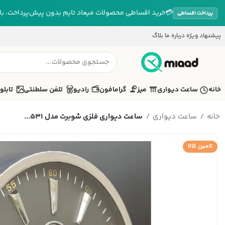
💳
خرید اقساطی محصولات میعاد تایم بدون پیش‌پرداخت، بازپ
پرداخت اقساطی
پیشنهاد ویژه
درباره ما
بلاگ
خانه
ساعت دیواری
میز
گرامافون
رادیو
تلفن سلطنتی
تابلو
خانه
ساعت دیواری
ساعت دیواری فلزی شوبرت مدل 531...
تامین کالا