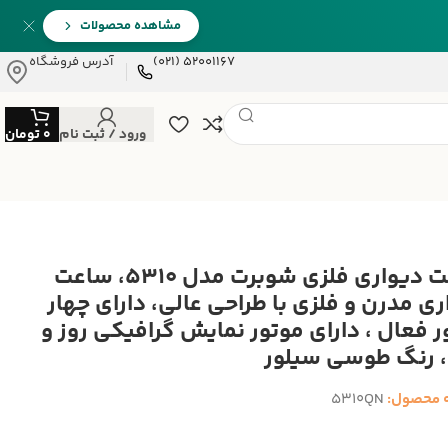
مشاهده محصولات
52001167 (021)
آدرس فروشگاه
ورود / ثبت نام
0
تومان
ساعت دیواری فلزی شوبرت مدل 5310، ساعت
ری مدرن و فلزی با طراحی عالی، دارای چهار
ر فعال ، دارای موتور نمایش گرافیکی روز و
رنگ طوسی سیلور
 محصول:
5310QN