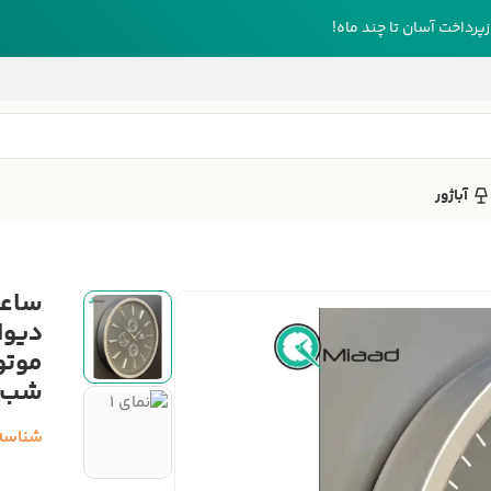
رداخت آسان تا چند ماه!
آباژور
دیوا
موتو
شب، 
شناسه