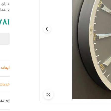
دارای 
با اعد
781
❯
ابعاد:
0
خدمات
مقا