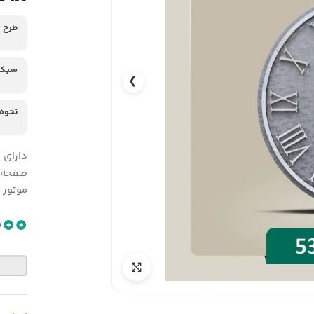
طرح 
سبک 
❯
نحوه
دارای 
صفحه ط
موتور ث
000