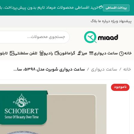
💳
خرید اقساطی محصولات میعاد تایم بدون پیش‌پرداخت، بازپ
پرداخت اقساطی
پیشنهاد ویژه
درباره ما
بلاگ
خانه
ساعت دیواری
میز
گرامافون
رادیو
تلفن سلطنتی
تابلو
خانه
ساعت دیواری
ساعت دیواری شوبرت مدل 5398، سا...
ناموجود