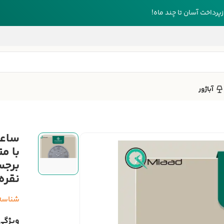
رداخت آسان تا چند ماه!
آباژور
با مت
برجس
نقره 
شناسه
ویژگی‌