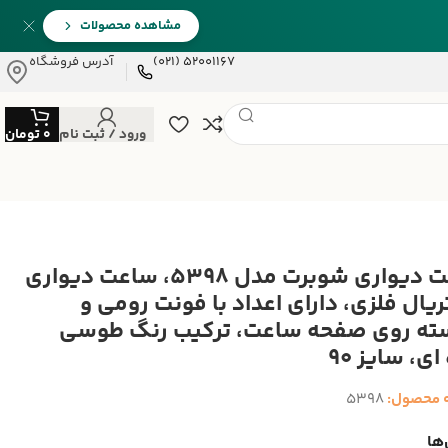
مشاهده محصولات
52001167 (021)
آدرس فروشگاه
ورود / ثبت نام
0
تومان
ساعت دیواری شوبرت مدل 5398، ساعت دیواری
ریال فلزی، دارای اعداد با فونت رومی و
ته روی صفحه ساعت، ترکیب رنگ طوسی
ای، سایز 90
 محصول:
5398
ها