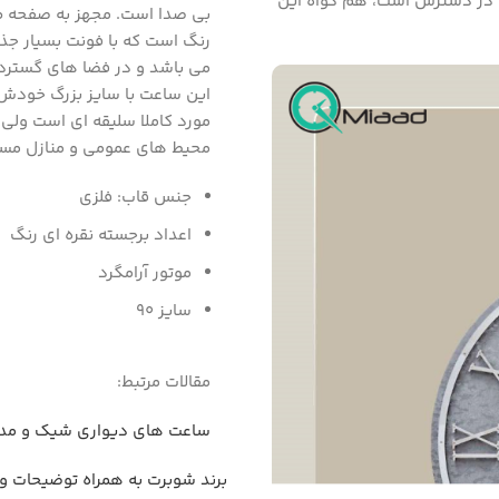
عت دیواری 5398 که با سایز 90 برای شما در دسترس است، هم گواه این
بی صدا است. مجهز به صفحه طو
می باشد و در فضا های گسترده
این ساعت با سایز بزرگ خودش 
محیط های عمومی و منازل مسک
جنس قاب: فلزی
اعداد برجسته نقره ای رنگ
موتور آرامگرد
سایز 90
مقالات مرتبط:
ساعت های دیواری شیک و مد
برند شوبرت به همراه توضیحات و