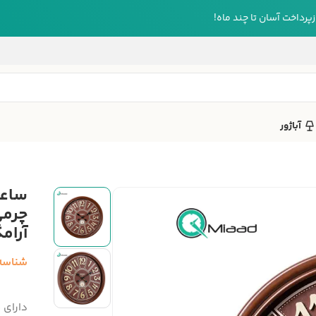
رداخت آسان تا چند ماه!
آباژور
ساعت
چرمی
آرامگرد، سای
شناسه
دارای 