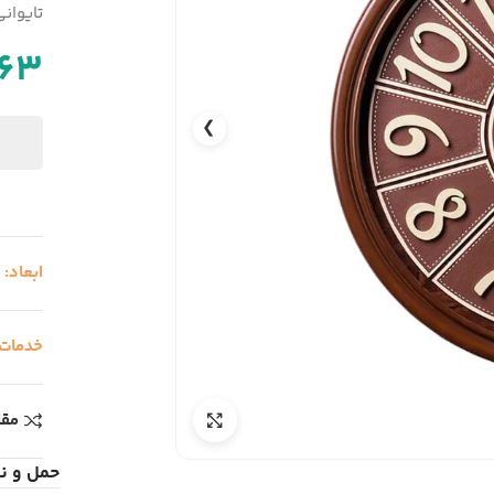
تایوانی
563
❯
ابعاد:
ق
خدمات
مقا
حمل و ن