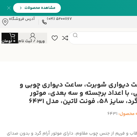
مشاهده محصولات
52001167 (021)
آدرس فروشگاه
ورود / ثبت نام
0
تومان
 دیواری شوبرت، ساعت دیواری چوبی و
، با اعداد برجسته و سه بعدی، موتور
ز 58، فونت لاتین، مدل 6431
 محصول:
6431
قاب و فریم از جنس چوب مقاوم، دارای موتور آرام گرد و بدون صدای