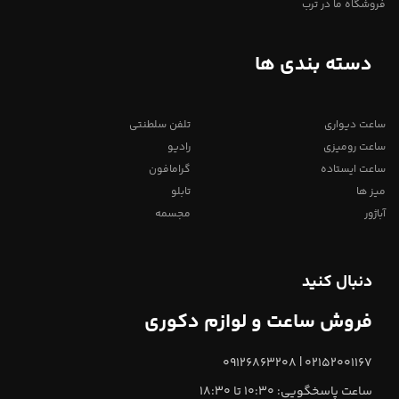
فروشگاه ما در ترب
دسته بندی ها
ساعت دیواری
تلفن سلطنتی
ساعت رومیزی
رادیو
ساعت ایستاده
گرامافون
میز ها
تابلو
آباژور
مجسمه
دنبال کنید
فروش ساعت و لوازم دکوری
02152001167 | 09126863208
ساعت پاسخگویی: 10:30 تا 18:30