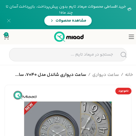
خرید اقساطی محصولات میعاد تایم بدون پیش‌پرداخت، بازپرداخت آسان تا
💳
چند ماه!
مشاهده محصولات
0
خانه
ساعت دیواری
ساعت دیواری شاندل مدل 7040، سا...
ناموجود