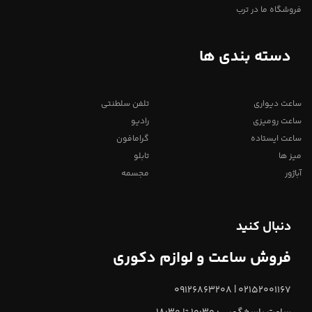
فروشگاه ما در ترب
دسته بندی ها
ساعت دیواری
تلفن سلطنتی
ساعت رومیزی
رادیو
ساعت ایستاده
گرامافون
میز ها
تابلو
آباژور
مجسمه
دنبال کنید
فروش ساعت و لوازم دکوری
02152001167 | 09126863208