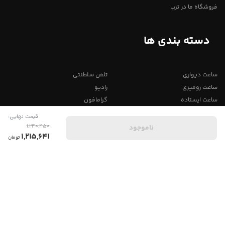
فروشگاه ما در ترب
دسته بندی ها
ساعت دیواری
تلفن سلطنتی
ساعت رومیزی
رادیو
ساعت ایستاده
گرامافون
میز ها
تابلو
قیمت نهایی:
آباژور
مجسمه
1,240,450
ناموجود
0
1,215,641
تومان
خانه
دسته‌بندی
سبد خرید
پروفایل من
دنبال کنید
فروش ساعت و لوازم دکوری
02152001167 | 09126863208