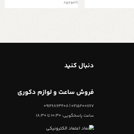
ناموجود
زنی با بال طلایی
دنبال کنید
فروش ساعت و لوازم دکوری
02152001167 | 09126863208
ساعت پاسخگویی: 10:30 تا 18:30