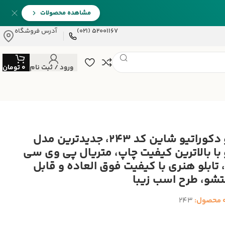
مشاهده محصولات
52001167 (021)
آدرس فروشگاه
ورود / ثبت نام
0
تومان
تابلو دکوراتیو شاین کد 243، جدیدترین مدل
و با بالاترین کیفیت چاپ، متریال پی وی سی
 تابلو هنری با کیفیت فوق العاده و قابل
و، طرح اسب زیبا
 محصول:
243