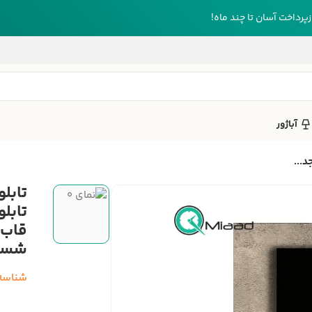
رداخت آسان تا چند ماه!
آباژور
تابل
قاب،
شستش
شناسه