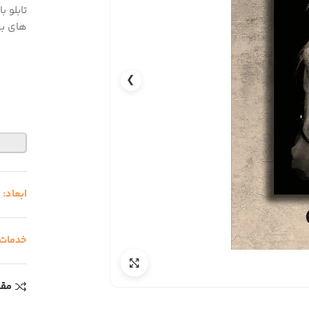
تابلو 
های بی 
❯
ابعاد:
0
خدمات
مقا