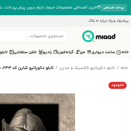
💳
خرید اقساطی محصولات میعاد تایم بدون پیش‌پرداخت، بازپ
پرداخت اقساطی
پیشنهاد ویژه
درباره ما
بلاگ
خانه
ساعت دیواری
میز
گرامافون
رادیو
تلفن سلطنتی
تابلو
خانه
تابلو دکوراتیو کلاسیک و مدرن
تابلو دکوراتیو شاین کد 243، جد...
ناموجود