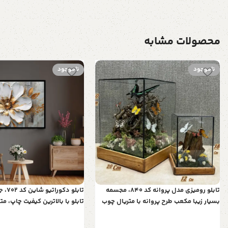
محصولات مشابه
ناموجود
ناموجود
تابلو رومیزی مدل پروانه کد 840، مجسمه
تابلو د
بسیار زیبا مکعب طرح پروانه با متریال چوب
تابلو با بالاترین کیفیت چاپ، م
روس، زیبا کننده هر میز و هر سطحی، هدیه
سی قاب، تابلو زیبا و جذاب، تابل
ای مناسب برای خانم ها
کیفیت فوق العاده و قابل شس