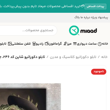
💳
خرید اقساطی محصولات میعاد تایم بدون پیش‌پرداخت، بازپ
پرداخت اقساطی
پیشنهاد ویژه
درباره ما
بلاگ
خانه
ساعت دیواری
میز
گرامافون
رادیو
تلفن سلطنتی
تابلو
خانه
تابلو دکوراتیو کلاسیک و مدرن
تابلو دکوراتیو شاین کد 246، جد...
ناموجود