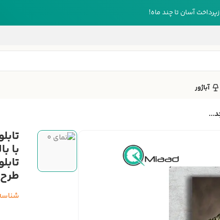
رداخت آسان تا چند ماه!
آباژور
با ب
تابل
طرح 
شناسه