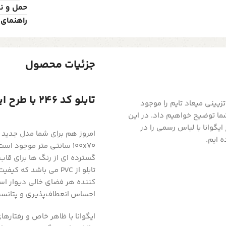
حمل و ن
راهنمای 
جزئیات محصول
تابلو کد 246 با طرح ایگوانا با لباس رسمی
یینی میعاد تایم را موجود
شما توضیح خواهیم داد. در این
گ جدیدی با عنوان و مدل تابلو کد 246 با طرح ایگوانا با لباس رسمی را در
امروز هم برای شما مدل جدید ا
 ایم.
100x70 سانتی متر موجود ا
گسترده ای از رنگ ها برای قاب ت
تابلو از PVC می باشد 
احساس انعطاف‌پذیری و پتانسیل
ایگوانا با ظاهر خاص و رفتارهای