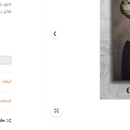
تابلو 
های بی 
❯
ابعاد:
0
خدمات
مقا