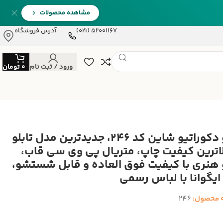
مشاهده محصولات
52001167 (021)
آدرس فروشگاه
ورود / ثبت نام
0
تومان
تابلو دکوراتیو شاین کد 246، جدیدترین مدل تابلو
الاترین کیفیت چاپ، متریال پی وی سی قاب،
و هنری با کیفیت فوق العاده و قابل شستشو،
ایگوانا با لباس رسمی
 محصول:
246