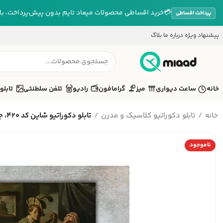
💳
خرید اقساطی محصولات میعاد تایم بدون پیش‌پرداخت، بازپ
پرداخت اقساطی
پیشنهاد ویژه
درباره ما
بلاگ
خانه
ساعت دیواری
میز
گرامافون
رادیو
تلفن سلطنتی
تابلو
خانه
تابلو دکوراتیو کلاسیک و مدرن
تابلو دکوراتیو شاین کد 420، جد...
ناموجود