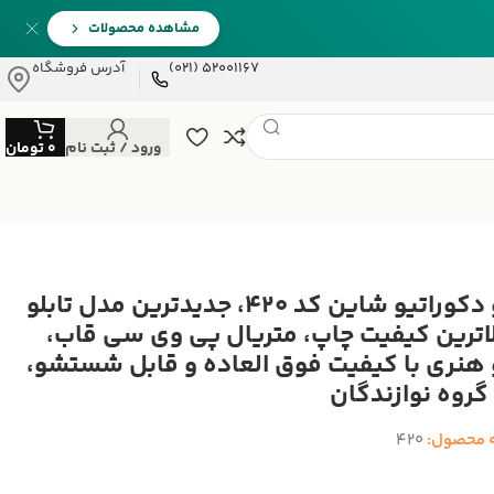
مشاهده محصولات
52001167 (021)
آدرس فروشگاه
ورود / ثبت نام
0
تومان
تابلو دکوراتیو شاین کد 420، جدیدترین مدل تابلو
الاترین کیفیت چاپ، متریال پی وی سی قاب،
و هنری با کیفیت فوق العاده و قابل شستشو،
گروه نوازندگان
 محصول:
420