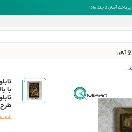
رداخت آسان تا چند ماه!
آباژور
با ب
تابل
طرح 
شناسه