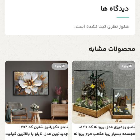
دیدگاه ها
هنوز نظری ثبت نشده است.
محصولات مشابه
ناموجود
ناموجود
ج
چ
ز
ن
ف
ز
تابلو رومیزی مدل پروانه کد 840،
تابلو دکوراتیو شاین کد 702،
مجسمه بسیار زیبا مکعب طرح پروانه
جدیدترین مدل تابلو با بالاترین کیفیت