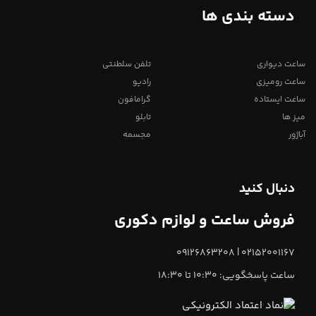
دسته بندی ها
ساعت دیواری
تلفن سلطنتی
ساعت رومیزی
رادیو
ساعت ایستاده
گرامافون
میز ها
تابلو
آباژور
مجسمه
دنبال کنید
فروش ساعت و لوازم دکوری
02152001167 | 09126863208
ساعت پاسخگویی: 10:30 تا 18:30