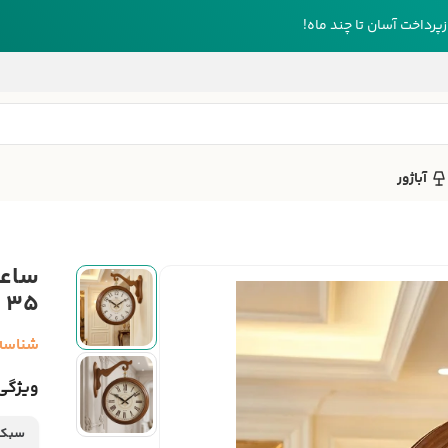
رداخت آسان تا چند ماه!
آباژور
35
شناسه
ویژگی‌
سبک 