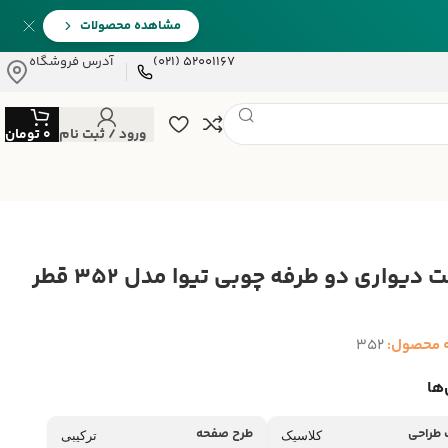
مشاهده محصولات
52001167 (021)
آدرس فروشگاه
ورود / ثبت نام
0
تومان
ساعت دیواری دو طرفه چوبی تیوا مدل 352 قطر
 محصول:
352
ها
طراحی
طرح صفحه
کلاسیک
ترکیبی