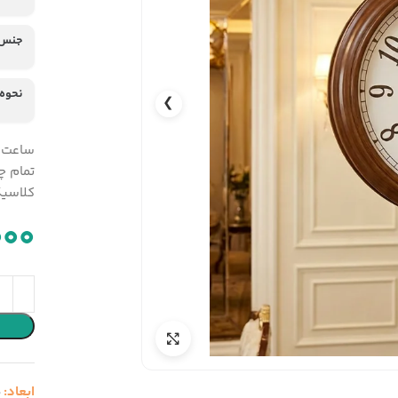
جنس 
نحوه
❯
تمام چ
کلاسیک
000
ابعاد:
5