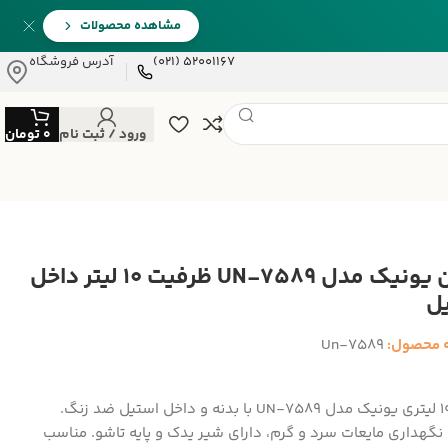
مشاهده محصولات
52001167 (021)
آدرس فروشگاه
ورود / ثبت نام
0
تومان
کلمن یونیک مدل UN-7589 ظرفیت 10 لیتر داخل
ل
 محصول:
Un-7589
کلمن 10 لیتری یونیک مدل UN-7589 با بدنه و داخل استیل ضد زنگ.
 نگهداری مایعات سرد و گرم، دارای شیر یدک و پایه تاشو. مناسب