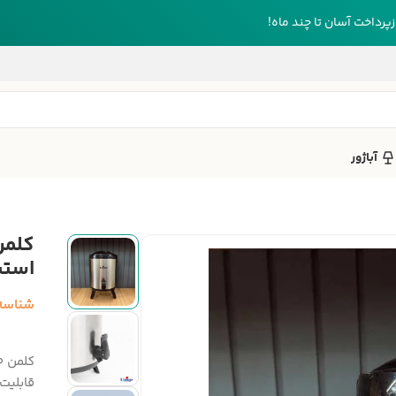
رداخت آسان تا چند ماه!
آباژور
استی
شناسه
قابلیت