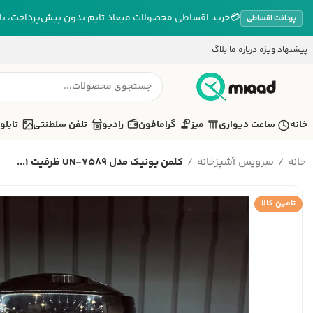
💳
خرید اقساطی محصولات میعاد تایم بدون پیش‌پرداخت، بازپ
پرداخت اقساطی
پیشنهاد ویژه
درباره ما
بلاگ
خانه
ساعت دیواری
میز
گرامافون
رادیو
تلفن سلطنتی
تابلو
خانه
سرویس آشپزخانه
کلمن یونیک مدل UN-7589 ظرفیت 1...
تامین کالا