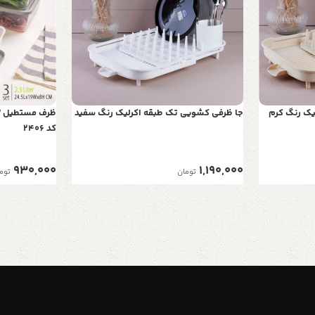
یک رنگ کرم
جا ظرفی کشویی تک طبقه اکرلیک رنگ سفید
کد 2406
930,000
1,190,000
تومان
توم