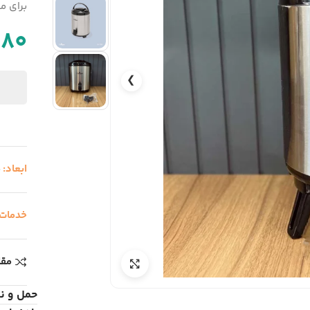
برای م
680
❯
ابعاد:
ظ
خدمات
مقا
حمل و ن