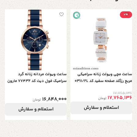
0٪
س
سر
0
ساعت مچی ویولت زنانه سرامیکی
ساعت ویولت مردانه زنانه گرد
مربع رزگلد صفحه سفید کد 0311/2L
سرامیک فول دیت کد 77432 مارون
17,765,136
17,765,136
16,848,000
تومان
تومان
استعلام و سفارش
استعلام و سفارش