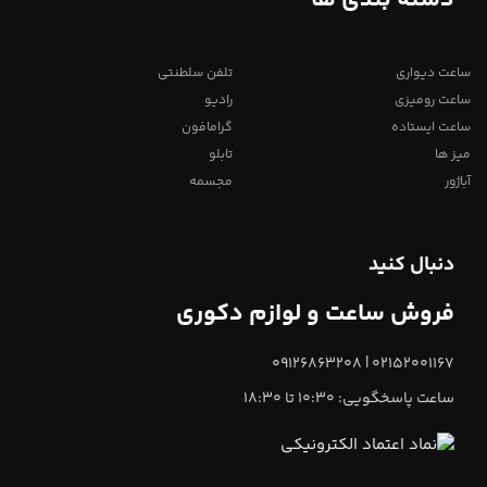
ساعت دیواری
تلفن سلطنتی
ساعت رومیزی
رادیو
ساعت ایستاده
گرامافون
میز ها
تابلو
آباژور
مجسمه
دنبال کنید
فروش ساعت و لوازم دکوری
02152001167 | 09126863208
ساعت پاسخگویی: 10:30 تا 18:30