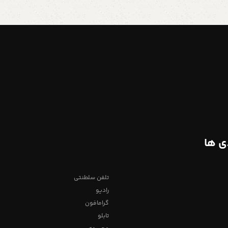
ی ها
تلفن سلطنتی
رادیو
گرامافون
تابلو