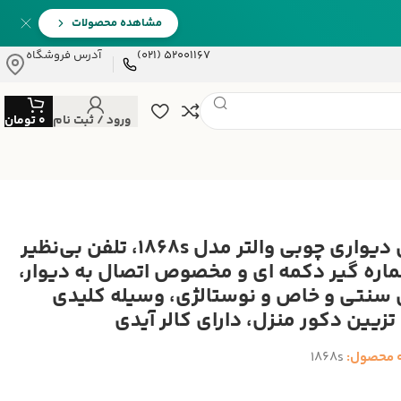
مشاهده محصولات
52001167 (021)
آدرس فروشگاه
ورود / ثبت نام
0
تومان
تلفن دیواری چوبی والتر مدل 1868‌s، تلفن بی‌نظیر
ماره گیر دکمه ای و مخصوص اتصال به دیوار،
 سنتی و خاص و نوستالژی، وسیله کلیدی
تزیین دکور منزل، دارای کالر آیدی
 محصول:
1868‌s