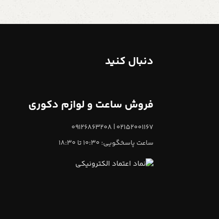
دنبال کنید
فروش ساعت و لوازم دکوری
02152001167 | 09126863208
ساعت پاسخگویی: 10:30 تا 18:30