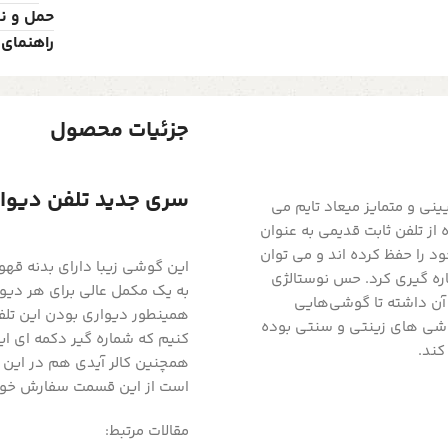
حمل و ن
راهنمای 
جزئیات محصول
سری جدید تلفن دیواری چ
مدل 1868‌s یکی از وسایل تزیینی و متمایز میعاد تایم می
 از تلفن ثابت قدیمی به عنوان
د را حفظ کرده اند و می توان
این گوشی زیبا دارای بدنه قه
ماره گیری کرد. حس نوستالژی
به یک مکمل عالی برای هر دی
آن داشته تا گوشی‌هایی
همینطور دیواری بودن این تلفن،
گوشی های زینتی و سنتی بوده
کنیم که شماره گیر دکمه ای ای
کند.
همچنین کالر آیدی هم در این 
است از این قسمت سفارش خود را
مقالات مرتبط: