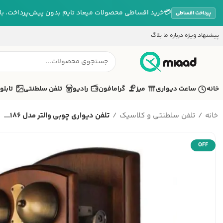
💳
خرید اقساطی محصولات میعاد تایم بدون پیش‌پرداخت، بازپ
پرداخت اقساطی
پیشنهاد ویژه
درباره ما
بلاگ
خانه
ساعت دیواری
میز
گرامافون
رادیو
تلفن سلطنتی
تابلو
خانه
تلفن سلطنتی و کلاسیک
تلفن دیواری چوبی والتر مدل 186...
OFF