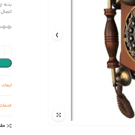
بدنه چ
اتصال ب
0,000
❯
ابعاد:
-
خدمات
مقا