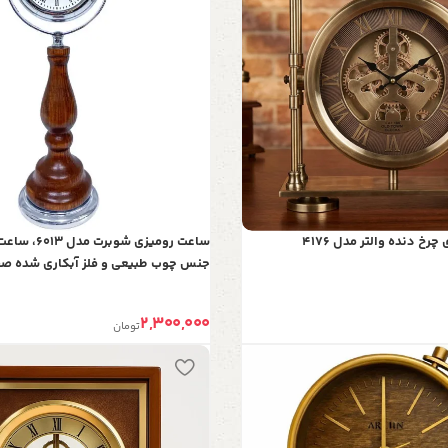
خ دنده والتر مدل 4176
ساعت رومیزی شو
جنس چوب طبیعی و فلز آبکاری شده صف
موتور آرامگرد مناسب میز کار و میز کنس
2,300,000
تومان