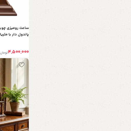
پاندول دار با متری
مینیمال، موتور آرامگرد و 2 سال ضمانت
4,500,000
تومان