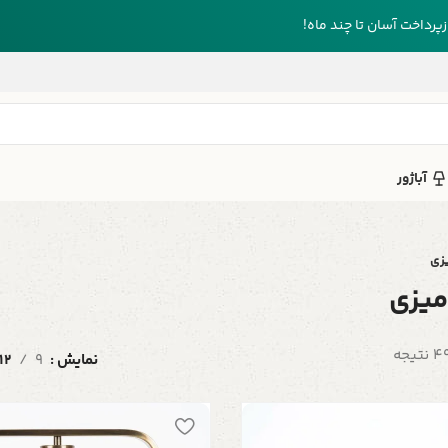
رداخت آسان تا چند ماه!
آباژور
زی
میزی
نمایش
9
12