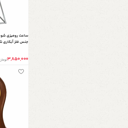
جنس فلز آبکاری شده
میز کنسول، رنگ نق
3,850,000
تومان