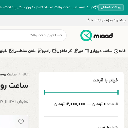
💳
خرید اقساطی محصولات میعاد تایم بدون پیش‌پرداخت، بازپ
پرداخت اقساطی
پیشنهاد ویژه
درباره ما
بلاگ
خانه
ساعت دیواری
میز
گرامافون
رادیو
تلفن سلطنتی
تابلو
خانه
ساعت رومی
فیلتر با قیمت
ساعت رو
نمایش 1–12 از 497 نتیجه
قیمت:
0 تومان
—
12,000,000 تومان