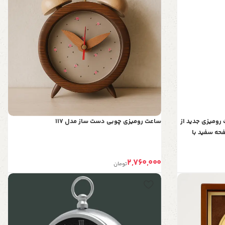
برت مدل 6013، ساعت رومیزی جدید از
ساعت رومیزی چوبی دست ساز مدل 117
حه سفید با
ول، رنگ نقره ای
2,760,000
تومان