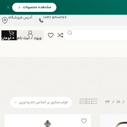
مشاهده محصولات
52001167 (021)
آدرس فروشگاه
ورود / ثبت نام
0
تومان
24
18