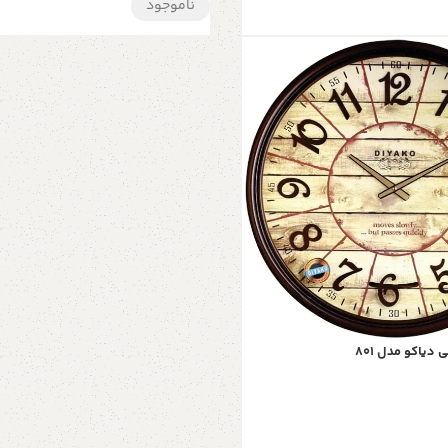
ناموجود
یاکو مدل 801