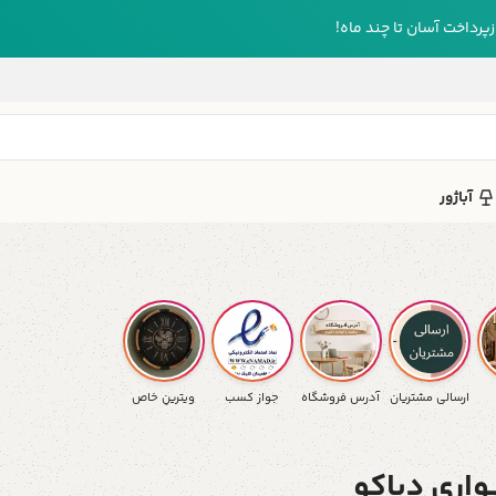
رداخت آسان تا چند ماه!
آباژور
ارسالی مشتریان
آدرس فروشگاه
جواز کسب
ویترینِ خاص
اری دیاکو