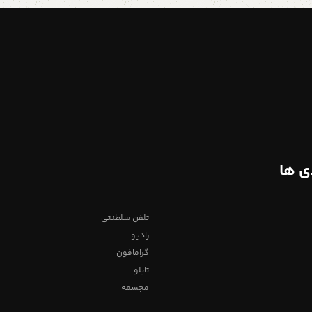
ی ها
تلفن سلطنتی
رادیو
گرامافون
تابلو
مجسمه