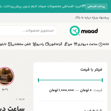
💳
خرید اقساطی محصولات میعاد تایم بدون پیش‌پرداخت، بازپ
پرداخت اقساطی
پیشنهاد ویژه
درباره ما
بلاگ
خانه
ساعت دیواری
میز
گرامافون
رادیو
تلفن سلطنتی
تابلو
فیلتر با قیمت
رادیو
قیمت:
0 تومان
—
1,000,000 تومان
خانه
ساعت دیو