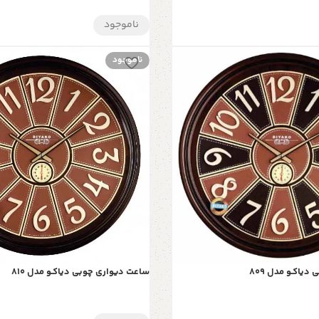
ناموجود
ناموجود
یاکـو مدل 809
ساعت دیواری چوبی دیاکـو مدل 810