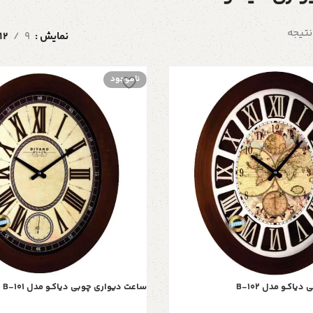
نمایش
9
12
ناموجود
اکـو مدل B-102
ساعت دیواری چوبی دیاکـو مدل B-101