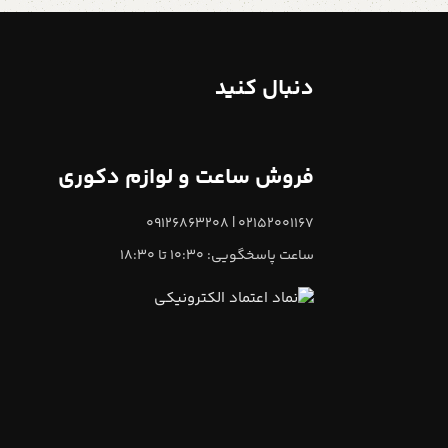
دنبال کنید
فروش ساعت و لوازم دکوری
02152001167 | 09126863208
ساعت پاسخگویی: 10:30 تا 18:30