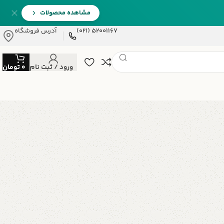
مشاهده محصولات
52001167 (021)
آدرس فروشگاه
ورود / ثبت نام
0
تومان