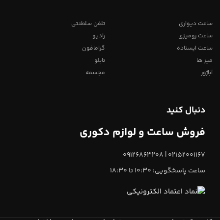
ساعت دیواری
تلفن سلطنتی
ساعت رومیزی
رادیو
ساعت ایستاده
گرامافون
میز ها
تابلو
آباژور
مجسمه
دنبال کنید
فروش ساعت و لوازم دکوری
02152001167 | 09126863208
ساعت پاسخگویی: 10:30 تا 18:30