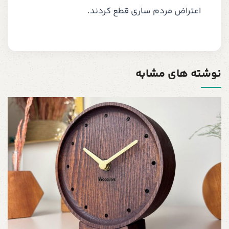
اعتراض مردم ساری قطع کردند.
نوشته های مشابه
س
5
22 شه
چ
س
د
ه