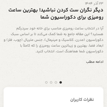
23 آذر 1404
22 شه
دیگر نگران ست کردن نباشید! بهترین ساعت
چ
رومیزی برای دکوراسیون شما
س
آیا در انتخاب ساعت رومیزی مناسب برای خانه خود سردرگم
د
هستید؟ این مقاله جامع به شما کمک می‌کند تا بر اساس سبک
ه
دکوراسیون (مدرن، کلاسیک و مینیمال)، جنس متریال (چوب، فلز) و
آ
ابعاد فضا، بهترین و زیباترین ساعت رومیزی را که کاملاً با
س
دکوراسیون شما هماهنگ است، انتخاب کنید.
ب
ادامه مطلب
ا
نظرات کاربران