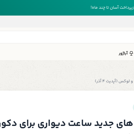
رداخت آسان تا چند ماه!
آباژور
س (آپدیت 4 آذر)
های جدید ساعت دیواری برای دکو