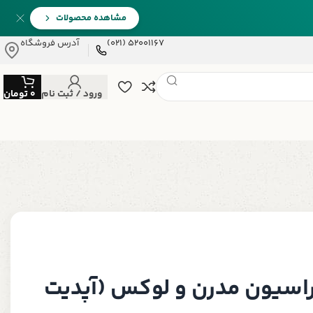
مشاهده محصولات
52001167 (021)
آدرس فروشگاه
ورود / ثبت نام
0
تومان
راسیون مدرن و لوکس (آپدیت