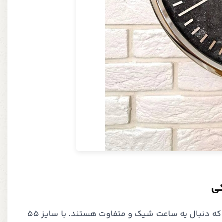
ساعت دیواری فلزی پالادیوم مدل X200 یه گزینه عالی برای کسانی است که دنبال یه ساعت شیک و متفاوت هستند. با سایز 55