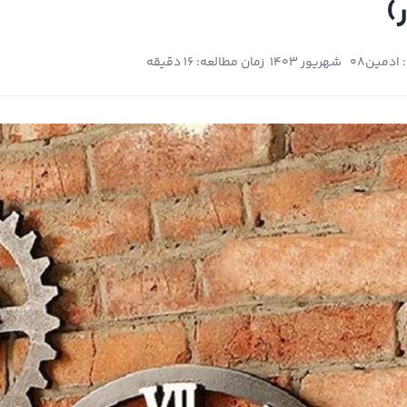
 ادمین
08 شهریور 1403
زمان مطالعه: 16 دقیقه