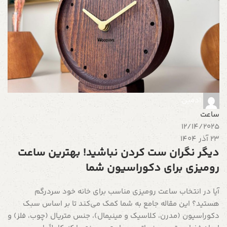
5
22 شه
چ
س
د
ه
آ
ادمین
س
ساعت
ب
12/14/2025
23 آذر 1404
ا
دیگر نگران ست کردن نباشید! بهترین ساعت
رومیزی برای دکوراسیون شما
آیا در انتخاب ساعت رومیزی مناسب برای خانه خود سردرگم
هستید؟ این مقاله جامع به شما کمک می‌کند تا بر اساس سبک
دکوراسیون (مدرن، کلاسیک و مینیمال)، جنس متریال (چوب، فلز) و