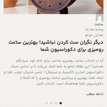
د
ه
آ
ادمین
س
ساعت
ب
12/14/2025
23 آذر 1404
ا
دیگر نگران ست کردن نباشید! بهترین ساعت
رومیزی برای دکوراسیون شما
آیا در انتخاب ساعت رومیزی مناسب برای خانه خود سردرگم
هستید؟ این مقاله جامع به شما کمک می‌کند تا بر اساس سبک
دکوراسیون (مدرن، کلاسیک و مینیمال)، جنس متریال (چوب، فلز) و
ابعاد فضا، بهترین و زیباترین ساعت رومیزی را که کاملاً با
دکوراسیون شما هماهنگ است، انتخاب کنید.
ادامه مطلب