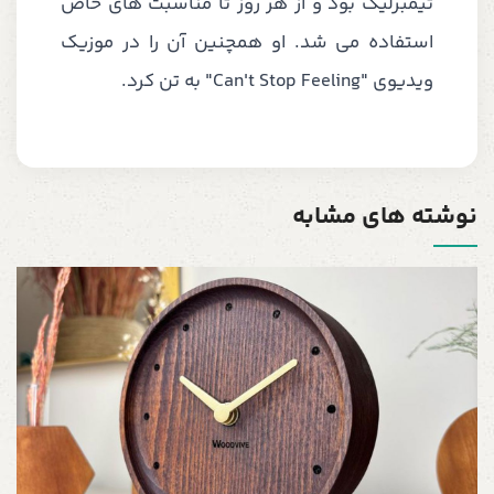
تیمبرلیک بود و از هر روز تا مناسبت های خاص
استفاده می شد. او همچنین آن را در موزیک
ویدیوی "Can't Stop Feeling" به تن کرد.
نوشته های مشابه
س
5
22 شه
چ
س