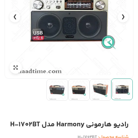
❯
❮
رادیو هارمونی Harmony مدل H-1702BT
شناسه محصول:
H-1702BT