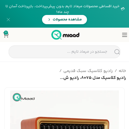
خرید اقساطی محصولات میعاد تایم بدون پیش‌پرداخت، بازپرداخت آسان تا
💳
چند ماه!
مشاهده محصولات
0
خانه
رادیو کلاسیک سبک قدیمی
رادیو کلاسیک مدل 8075، رادیو ش...