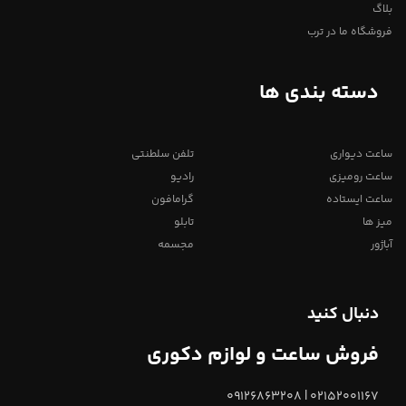
بلاگ
فروشگاه ما در ترب
دسته بندی ها
ساعت دیواری
تلفن سلطنتی
ساعت رومیزی
رادیو
ساعت ایستاده
گرامافون
میز ها
تابلو
آباژور
مجسمه
دنبال کنید
فروش ساعت و لوازم دکوری
02152001167 | 09126863208