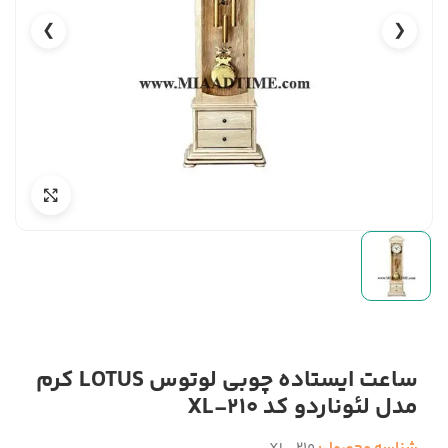
❯
❮
ساعت ایستاده چوبی لوتوس LOTUS کرم
مدل لئوناردو کد XL-210