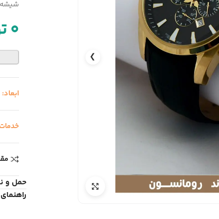
شیشه ض
0
ت
❯
ابعاد:
خدمات
مقا
حمل و ن
راهنمای 