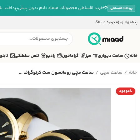
💳
خرید اقساطی محصولات میعاد تایم بدون پیش‌پرداخت، بازپ
پرداخت اقساطی
پیشنهاد ویژه
درباره ما
بلاگ
خانه
ساعت دیواری
میز
گرامافون
رادیو
تلفن سلطنتی
تابلو
خانه
ساعت مچی
ساعت مچی رومانسون ست کرنوگراف ...
ناموجود