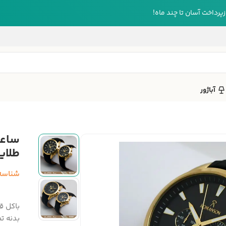
رداخت آسان تا چند ماه!
آباژور
ساعت
طلای
شناسه
بدنه ت