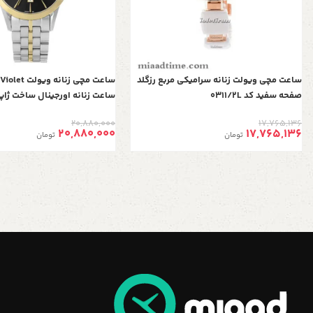
ساعت مچی ویولت زنانه سرامیکی مربع رزگلد
صفحه سفید کد 0311/2L
ساعت زنانه اورجینال ساخت ژاپ
بند فلزی کلاسیک گرد فول دیت،
20,880,000
17,765,136
دو رنگ طلایی صفحه مشکی
20,880,000
17,765,136
تومان
تومان