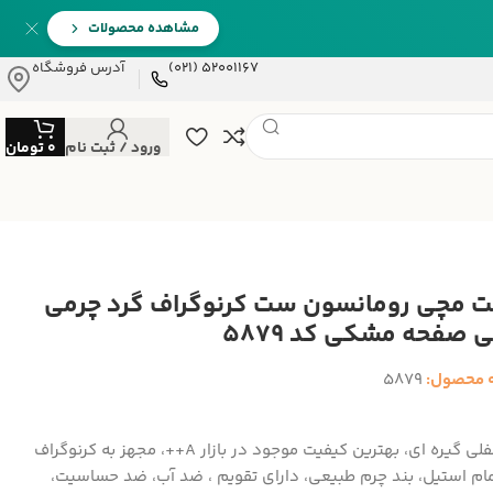
مشاهده محصولات
52001167 (021)
آدرس فروشگاه
ورود / ثبت نام
0
تومان
 مچی رومانسون ست کرنوگراف گرد چرمی
ی صفحه مشکی کد 5879
 محصول:
5879
باکل قفلی گیره ای، بهترین کیفیت موجود در بازار A++، مجهز به کرنوگراف
مام استیل، بند چرم طبیعی، دارای تقویم ، ضد آب، ضد حساسیت،