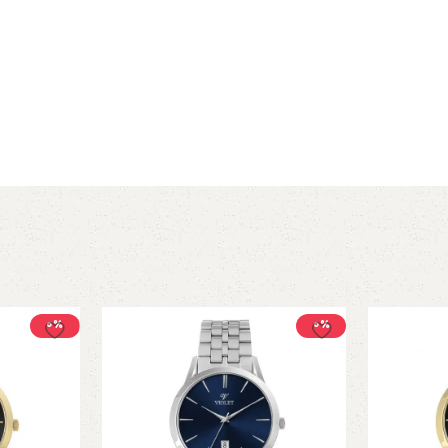
0٪
0٪