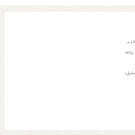
نانه،
ستیل،