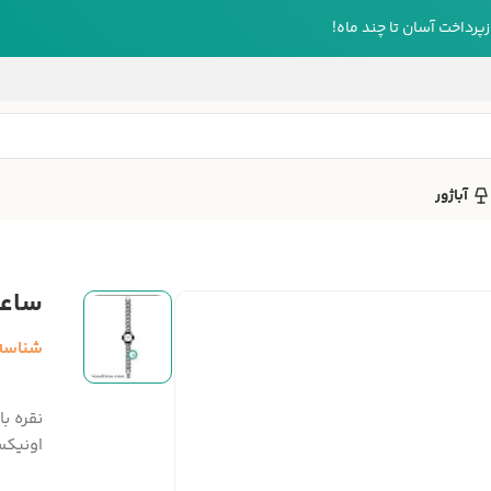
رداخت آسان تا چند ماه!
آباژور
ساعت م
شناسه
اونیکس