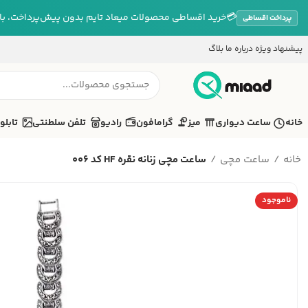
💳
خرید اقساطی محصولات میعاد تایم بدون پیش‌پرداخت، بازپ
پرداخت اقساطی
پیشنهاد ویژه
درباره ما
بلاگ
خانه
ساعت دیواری
میز
گرامافون
رادیو
تلفن سلطنتی
تابلو
خانه
ساعت مچی
ساعت مچی زنانه نقره HF کد 006
ناموجود