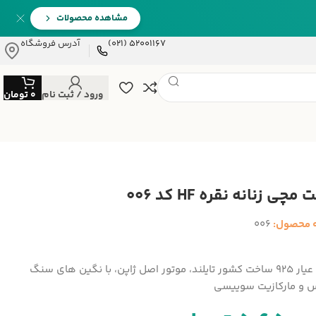
مشاهده محصولات
52001167 (021)
آدرس فروشگاه
ورود / ثبت نام
0
تومان
چی زنانه نقره HF کد 006
 محصول:
006
نقره با عیار 925 ساخت کشور تایلند، موتور اصل ژاپن، با نگین های سنگ
 و مارکازیت سوییسی