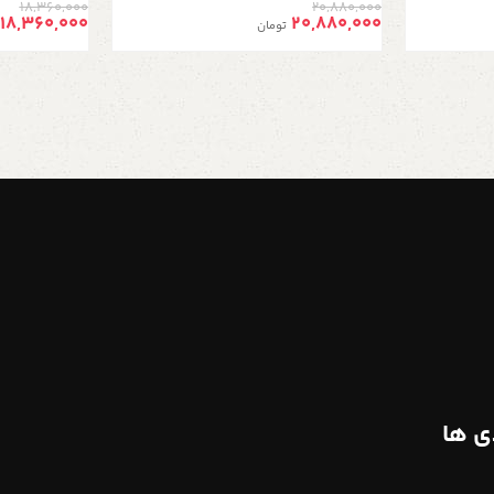
18,360,000
20,880,000
دو رنگ طلایی صفحه مشکی
موتوره، صفحه 
18,360,000
20,880,000
تومان
ی ها