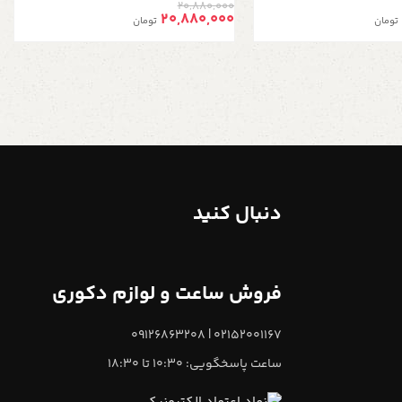
20,880,000
سرمه ای
موتوره، دو رنگ طلایی مشکی
20,880,000
تومان
تومان
دنبال کنید
فروش ساعت و لوازم دکوری
02152001167 | 09126863208
ساعت پاسخگویی: 10:30 تا 18:30