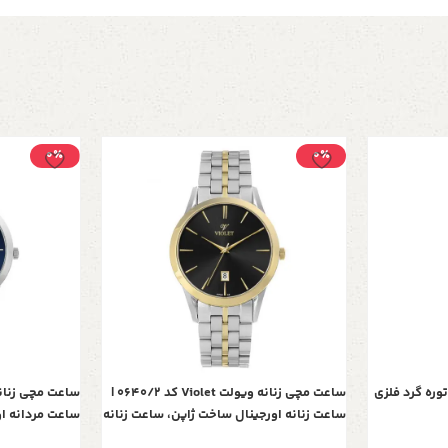
0٪
0٪
وره گرد فلزی
ساعت مچی زنانه ویولت Violet کد 0640/2 |
ساعت زنانه اورجینال ساخت ژاپن، ساعت زنانه
ساعت مردانه ا
بند فلزی کلاسیک گرد فول دیت، تک موتوره،
مردانه بند فلز