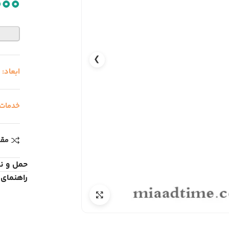
000
❯
ابعاد:
خدمات
مقا
حمل و ن
راهنمای 