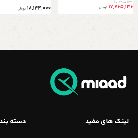
17,765,136
17,765,136
18,144,000
تومان
تومان
لینک های مفید
دسته بند