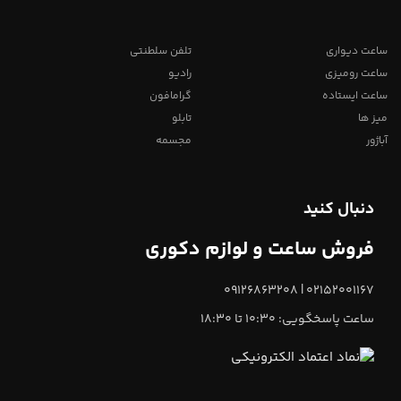
ساعت دیواری
تلفن سلطنتی
ساعت رومیزی
رادیو
ساعت ایستاده
گرامافون
میز ها
تابلو
آباژور
مجسمه
دنبال کنید
فروش ساعت و لوازم دکوری
02152001167 | 09126863208
ساعت پاسخگویی: 10:30 تا 18:30