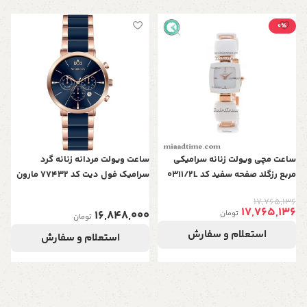
0٪
س
سر
0
ساعت مچی ویولت زنانه سرامیکی
ساعت ویولت مردانه زنانه گرد
مربع رزگلد صفحه سفید کد 0311/2L
سرامیک فول دیت کد 77432 مارون
17,765,136
17,765,136
16,848,000
تومان
تومان
استعلام و سفارش
استعلام و سفارش