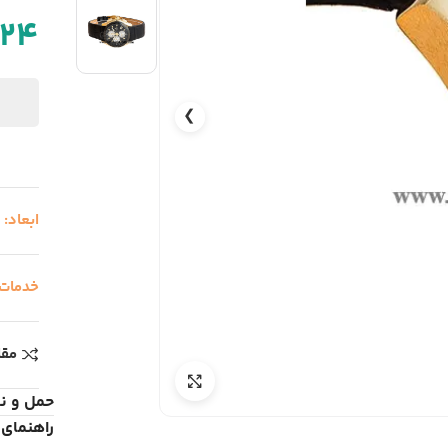
624
❯
ابعاد:
خدمات
مقا
حمل و ن
راهنمای 