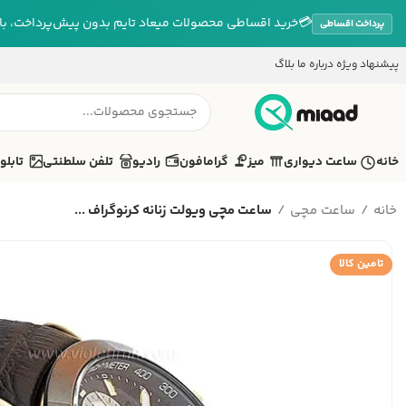
💳
خرید اقساطی محصولات میعاد تایم بدون پیش‌پرداخت، بازپ
پرداخت اقساطی
پیشنهاد ویژه
درباره ما
بلاگ
خانه
ساعت دیواری
میز
گرامافون
رادیو
تلفن سلطنتی
تابلو
خانه
ساعت مچی
ساعت مچی ویولت زنانه کرنوگراف ...
تامین کالا