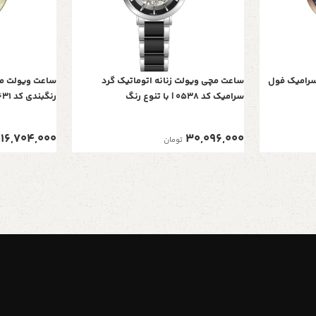
 سرامیک فول
ساعت مچی ويولت زنانه اتوماتيک گرد
ساعت ویولت مر
سرامیک کد 0538 | با تنوع رنگ
رنگبندی کد 0631
16,704,000
30,096,000
تومان