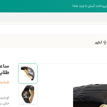
رداخت آسان تا چند ماه!
آباژور
ساعت
طلای
شناسه
اورجین
خش،رن