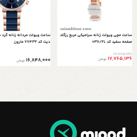
ساعت مچی ویولت زنانه سرامیکی مربع رزگلد
ساعت ویولت مردانه زنانه گرد
صفحه سفید کد 0311/2L
دیت کد 77432 مارون
17,765,136
17,765,136
16,848,000
تومان
تومان