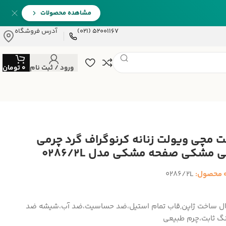
مشاهده محصولات
52001167 (021)
آدرس فروشگاه
ورود / ثبت نام
0
تومان
 مچی ویولت زنانه کرنوگراف گرد چرمی
ی مشکی صفحه مشکی مدل 0286/2L
 محصول:
0286/2L
ال ساخت ژاپن,قاب تمام استیل،ضد حساسیت،ضد آب،شیشه ضد
گ ثابت،چرم طبیعی