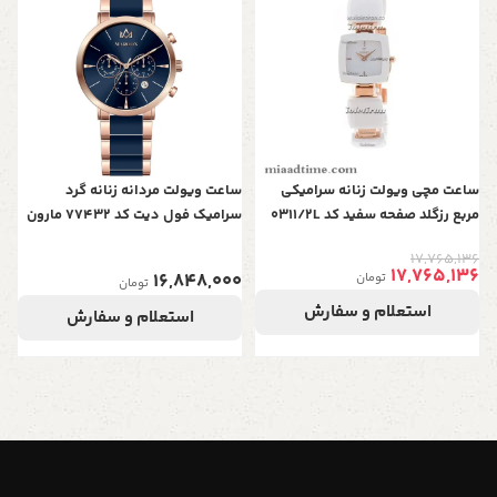
سر
0
ساعت مچی ویولت زنانه سرامیکی
ساعت ویولت مردانه زنانه گرد
مربع رزگلد صفحه سفید کد 0311/2L
سرامیک فول دیت کد 77432 مارون
17,765,136
17,765,136
16,848,000
تومان
تومان
استعلام و سفارش
استعلام و سفارش