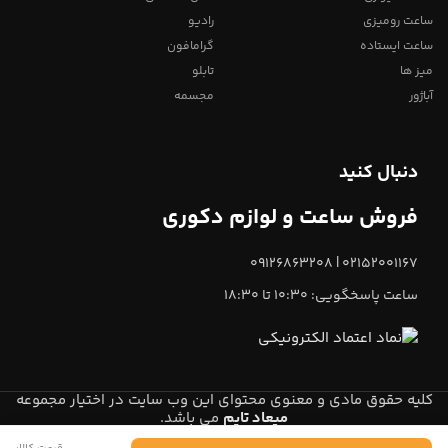
ساعت رومیزی
رادیو
ساعت ایستاده
گرامافون
میز ها
تابلو
آباژور
مجسمه
دنبال کنید
فروش ساعت و لوازم دکوری
02152001167 | 09126863208
ساعت پاسخگویی: 10:30 تا 18:30
کلیه حقوق مادی و معنوی محتوای این وب سایت در اختیار مجموعه
میعاد تایم
می باشد.