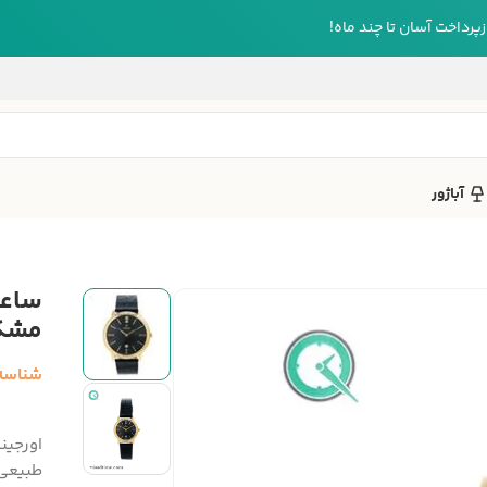
رداخت آسان تا چند ماه!
آباژور
ساعت
مشکی ک
شناسه
اورجین
طبیعی