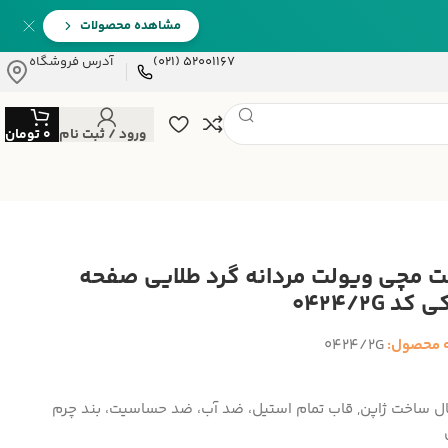
مشاهده محصولات
52001167 (021)
آدرس فروشگاه
ورود / ثبت نام
0
تومان
 مچی ویولت مردانه گرد طلایی صفحه
د 0424/2G
 محصول:
0424/2G
ال ساخت ژاپن, قاب تمام استیل، ضد آب، ضد حساسیت، بند چرم