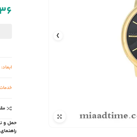
736
❯
ابعاد:
خدمات
مقا
حمل و ن
راهنمای 