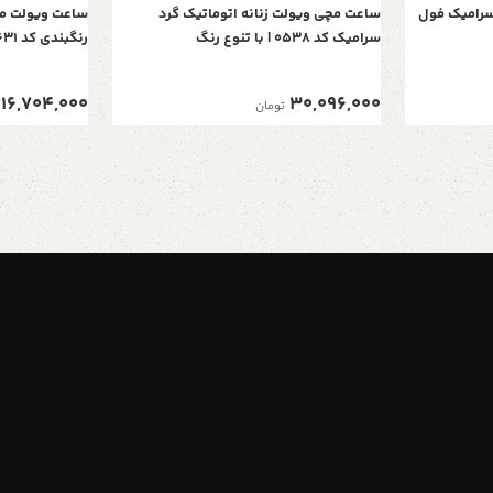
 سرامیک فول
ساعت مچی ويولت زنانه اتوماتيک گرد
ساعت ویولت مر
سرامیک کد 0538 | با تنوع رنگ
رنگبندی کد 0631
16,704,000
30,096,000
تومان