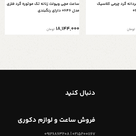
دانه گرد چرمی کلاسیک
ساعت مچی ویولت زنانه تک موتوره گرد فلزی
مدل 0646 دارای رنگبندی
18,144,000
تومان
تومان
دنبال کنید
فروش ساعت و لوازم دکوری
02152001167 | 09126863208