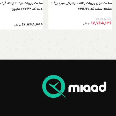
ساعت مچی ویولت زنانه سرامیکی مربع رزگلد
ساعت ویولت مردانه زنانه گرد
صفحه سفید کد 0311/2L
دیت کد 77432 مارون
17,765,136
17,765,136
16,848,000
تومان
تومان