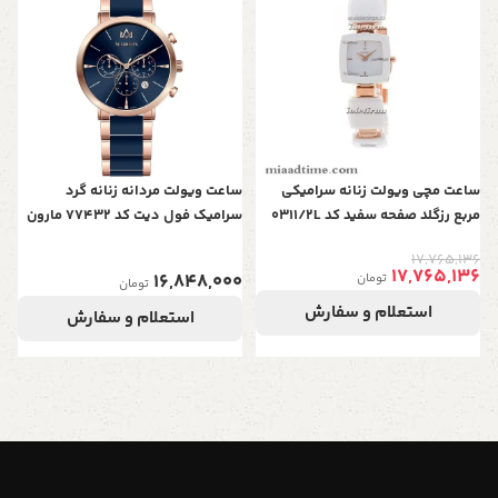
سر
0
ساعت مچی ویولت زنانه سرامیکی
ساعت ویولت مردانه زنانه گرد
مربع رزگلد صفحه سفید کد 0311/2L
سرامیک فول دیت کد 77432 مارون
17,765,136
17,765,136
16,848,000
تومان
تومان
استعلام و سفارش
استعلام و سفارش