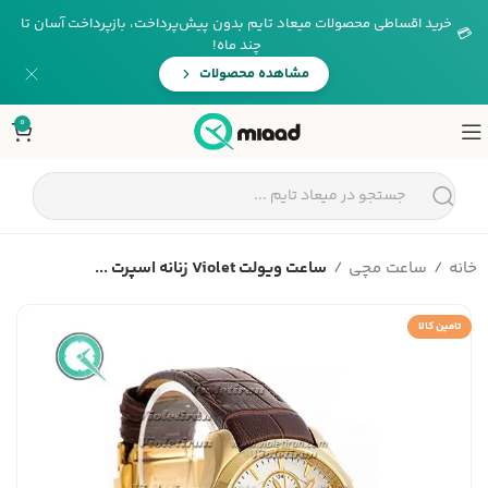
خرید اقساطی محصولات میعاد تایم بدون پیش‌پرداخت، بازپرداخت آسان تا
💳
چند ماه!
مشاهده محصولات
0
خانه
ساعت مچی
ساعت ویولت Violet زنانه اسپرت ...
تامین کالا