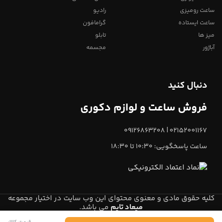
ساعت رومیزی
رادیو
ساعت ایستاده
گرامافون
میز ها
تابلو
آباژور
مجسمه
دنبال کنید
فروش ساعت و لوازم دکوری
02152001167 | 09126863208
ساعت پاسخگویی: 10:30 تا 18:30
کلیه حقوق مادی و معنوی محتوای این وب سایت در اختیار مجموعه
میعاد تایم
می باشد.