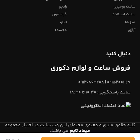
ساعت رومیزی
رادیو
ساعت ایستاده
گرامافون
میز ها
تابلو
آباژور
مجسمه
دنبال کنید
فروش ساعت و لوازم دکوری
02152001167 | 09126863208
ساعت پاسخگویی: 10:30 تا 18:30
کلیه حقوق مادی و معنوی محتوای این وب سایت در اختیار مجموعه
میعاد تایم
می باشد.