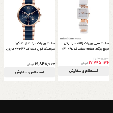
سر
0
ساعت مچی ویولت زنانه سرامیکی
ساعت ویولت مردانه زنانه گرد
مربع رزگلد صفحه سفید کد 0311/2L
سرامیک فول دیت کد 77432 مارون
17,765,136
17,765,136
16,848,000
تومان
تومان
استعلام و سفارش
استعلام و سفارش