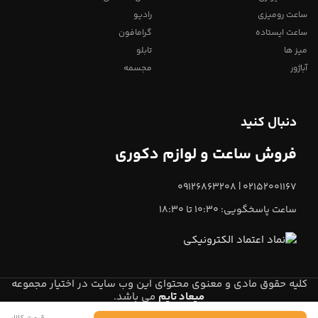
ساعت رومیزی
رادیو
ساعت ایستاده
گرامافون
میز ها
تابلو
آباژور
مجسمه
دنبال کنید
فروش ساعت و لوازم دکوری
02152001167 | 09126863208
ساعت پاسخگویی: 10:30 تا 18:30
کلیه حقوق مادی و معنوی محتوای این وب سایت در اختیار مجموعه
میعاد تایم
می باشد.