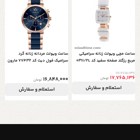
سر
0
ساعت مچی ویولت زنانه سرامیکی
ساعت ویولت مردانه زنانه گرد
مربع رزگلد صفحه سفید کد 0311/2L
سرامیک فول دیت کد 77432 مارون
17,765,136
17,765,136
16,848,000
تومان
تومان
استعلام و سفارش
استعلام و سفارش