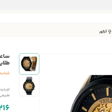
آباژور
طلایی
شناسه
اورجین
طبیعی،
216