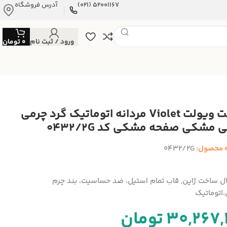
52001167 (021)
آدرس فروشگاه
ورود / ثبت نام
0
تومان
ساعت ویولت Violet مردانه اتوماتیک گرد چرمی
 مشکی صفحه مشکی کد 0432/2G
 محصول:
0432/2G
ال ساخت ژاپن, قاب تمام استیل، ضد حساسیت، بند چرم
اتوماتیک
30,267,
تومان