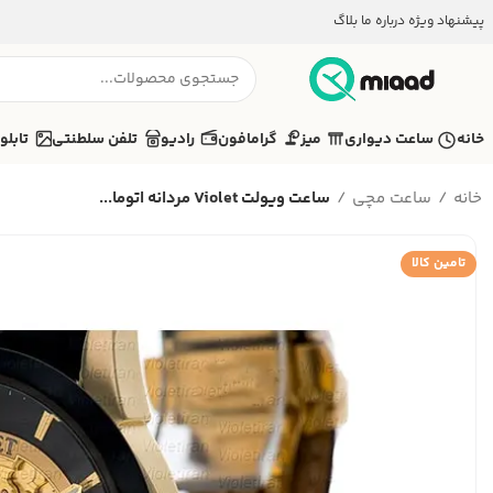
پیشنهاد ویژه
درباره ما
بلاگ
خانه
ساعت دیواری
میز
گرامافون
رادیو
تلفن سلطنتی
تابلو
خانه
ساعت مچی
ساعت ویولت Violet مردانه اتوما...
تامین کالا