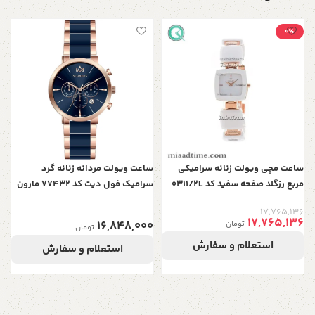
0٪
س
سر
0
ساعت مچی ویولت زنانه سرامیکی
ساعت ویولت مردانه زنانه گرد
مربع رزگلد صفحه سفید کد 0311/2L
سرامیک فول دیت کد 77432 مارون
17,765,136
17,765,136
16,848,000
تومان
تومان
استعلام و سفارش
استعلام و سفارش