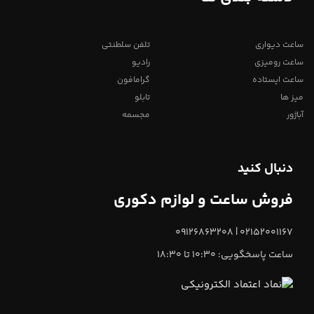
ساعت دیواری
تلفن سلطنتی
ساعت رومیزی
رادیو
ساعت ایستاده
گرامافون
میز ها
تابلو
آباژور
مجسمه
دنبال کنید
فروش ساعت و لوازم دکوری
02152001167 | 09126863208
ساعت پاسخگویی: 10:30 تا 18:30