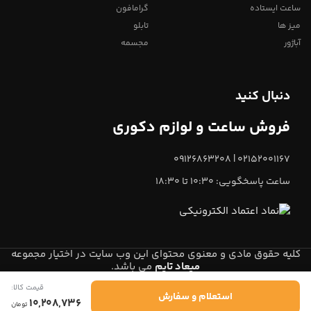
ساعت ایستاده
گرامافون
میز ها
تابلو
آباژور
مجسمه
دنبال کنید
فروش ساعت و لوازم دکوری
02152001167 | 09126863208
ساعت پاسخگویی: 10:30 تا 18:30
کلیه حقوق مادی و معنوی محتوای این وب سایت در اختیار مجموعه
میعاد تایم
می باشد.
قیمت کالا:
0
استعلام و سفارش
10,208,736
تومان