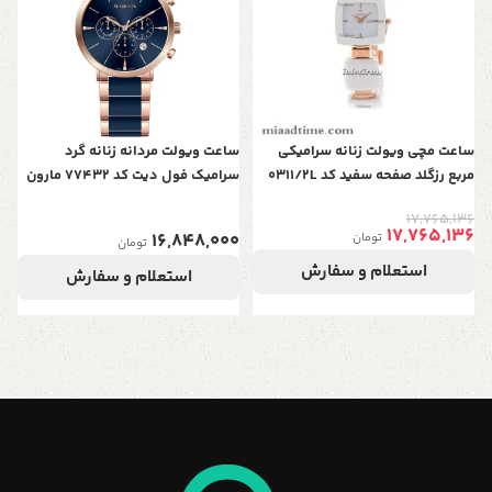
0
ساعت مچی ویولت زنانه سرامیکی
ساعت ویولت مردانه زنانه گرد
مربع رزگلد صفحه سفید کد 0311/2L
سرامیک فول دیت کد 77432 مارون
17,765,136
17,765,136
16,848,000
تومان
تومان
استعلام و سفارش
استعلام و سفارش