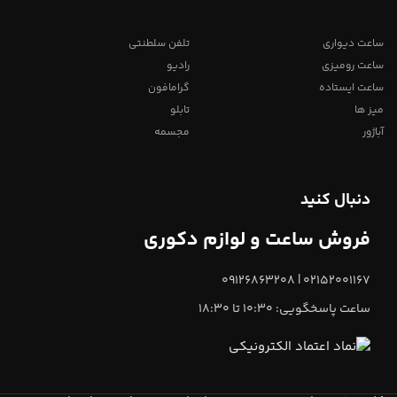
ساعت دیواری
تلفن سلطنتی
ساعت رومیزی
رادیو
ساعت ایستاده
گرامافون
میز ها
تابلو
آباژور
مجسمه
دنبال کنید
فروش ساعت و لوازم دکوری
02152001167 | 09126863208
ساعت پاسخگویی: 10:30 تا 18:30