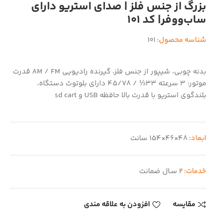
بزرگ از جنس فلز | صدای استریو دارای
ساب‌ووفر| کد 101
شناسه محصول:
101
بدنه چوبی، شیپور از جنس فلز، گیرنده رادیویی AM / FM قدرت
موتور: 3 سرعته 33⅓ / 45/78 دارای بلوتوث دستگاه،
بلندگوی استریو با قدرت بالا حافظه USB و sd cart
ابعاد:
48×46×154 سانت
خدمات:
2 سـال ضمانت
مقایسه
افزودن به علاقه مندی