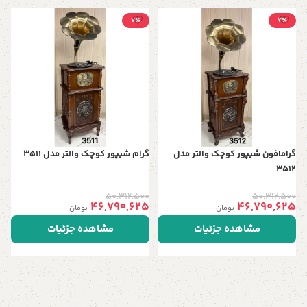
7٪
7٪
گ
پ
0
ف
گرامافون شیپور کوچک والتر مدل
گرام شیپور کوچک والتر مدل 3511
3512
50,312,500
50,312,500
46,790,625
46,790,625
تومان
تومان
مشاهده جزئیات
مشاهده جزئیات