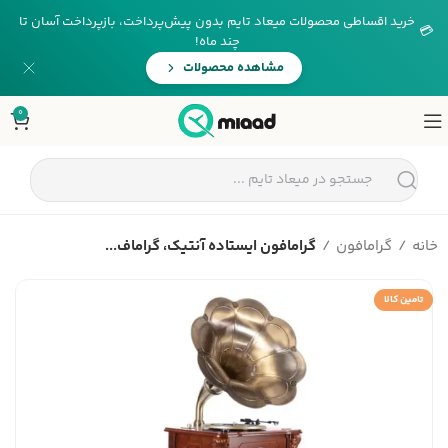
خرید اقساطی محصولات میعاد تایم بدون پیش‌پرداخت، بازپرداخت آسان تا
💳
چند ماه!
مشاهده محصولات
0
خانه
گرامافون
گرامافون ایستاده آنتیک، گراماف...
تامین کالا