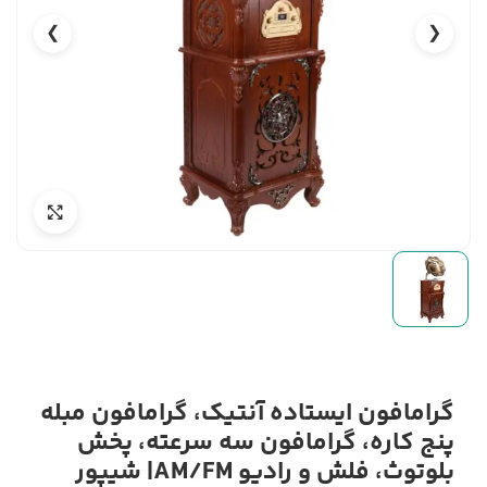
❯
❮
گرامافون ایستاده آنتیک، گرامافون مبله
پنج کاره، گرامافون سه سرعته، پخش
بلوتوث، فلش و رادیو AM/FM| شیپور