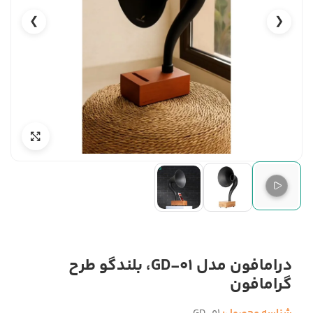
❯
❮
درامافون مدل GD-01، بلندگو طرح
گرامافون