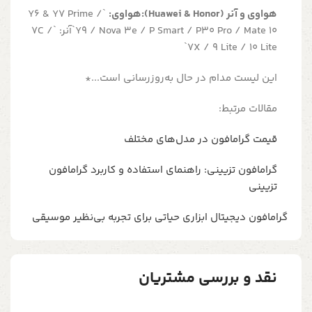
هواوی و آنر (Huawei & Honor):هواوی:
`Y6 & Y7 Prime /
Y9 / Nova 3e / P Smart / P30 Pro / Mate 10`آنر: `7C /
7X / 9 Lite / 10 Lite`
این لیست مدام در حال به‌روزرسانی است...*
مقالات مرتبط:
قیمت گرامافون در مدل‌های مختلف
گرامافون تزیینی: راهنمای استفاده و کاربرد گرامافون
تزیینی
گرامافون دیجیتال ابزاری حیاتی برای تجربه بی‌نظیر موسیقی
نقد و بررسی مشتریان