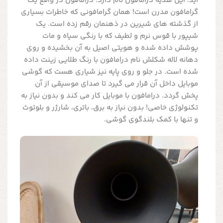
اید. این هدیه درامافون نام دارد. درامافون در واقع یک
گرامافون مدرن است! همان گرامافونی که خاطرات بسیاری
از گذشته های شیرین در ذهنمان رقم زده است. یک
شیپور با قوس نرم و لطیف که با رنگی سیاه و مات
پوشش داده شده و هویتی اصیل به آن بخشیده و روی
دهانه لاله شکلش نام درامافون با رنگ طلایی زینت داده
شده است. در جلو و روی پایه نیز شیاری هست که گوشی
موبایل داخل آن قرار می گیرد تا صدای موسیقی از آن
پخش گردد. درامافون با موبایل کار می کند و بدون نیاز به
تکنولوژی خاصی! بدون نیاز به برق، باتری، شارژر و بلوتوث
و تنها با کمک بلندگوی گوشی.