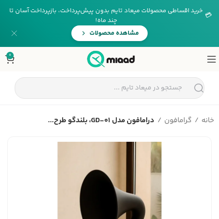
خرید اقساطی محصولات میعاد تایم بدون پیش‌پرداخت، بازپرداخت آسان تا
💳
چند ماه!
مشاهده محصولات
0
خانه
گرامافون
درامافون مدل GD-01، بلندگو طرح...