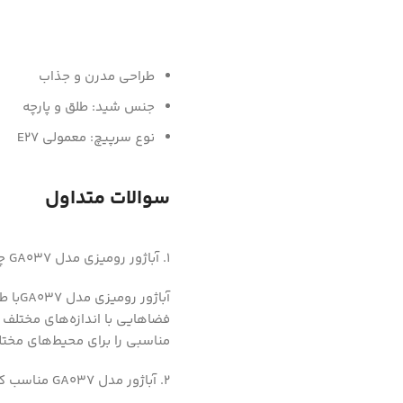
طراحی مدرن و جذاب
جنس شید: طلق و پارچه
نوع سرپیچ: معمولی E27
سوالات متداول
1. آباژور رومیزی مدل GA037 چه ویژگی‌هایی دارد؟
آباژو
مناسبی را برای محیط‌های مختل
2. آباژور مدل GA037 مناسب کدام فضاهاست؟