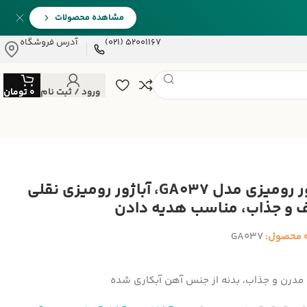
مشاهده محصولات
52001167 (021)
آدرس فروشگاه
ورود / ثبت نام
0
تومان
آباژور رومیزی مدل GA037، آباژور رومیزی نقلی
 و جذاب، مناسب هدیه دادن
 محصول:
GA037
مدرن و جذاب، بدنه از جنس آهن آبکاری شده