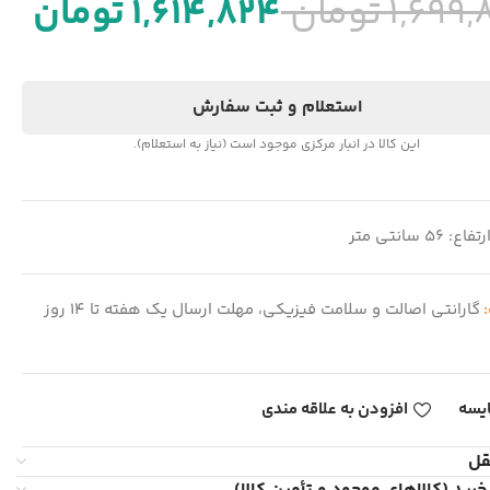
1,699,
تومان
1,614,824
تومان
استعلام و ثبت سفارش
این کالا در انبار مرکزی موجود است (نیاز به استعلام).
رتفاع: 56 سانتی متر
:
گارانتی اصالت و سلامت فیزیکی، مهلت ارسال یک هفته تا 14 روز
یسه
افزودن به علاقه مندی
قل