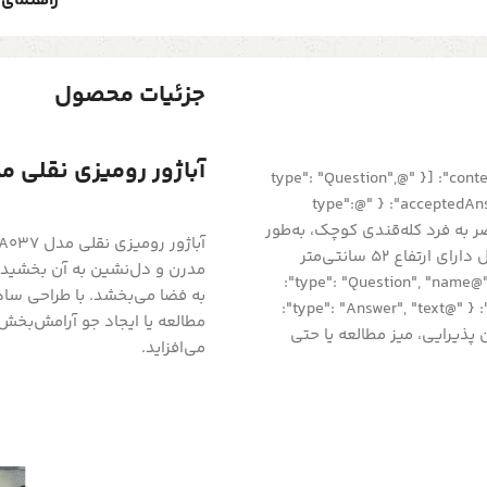
راهنمای 
جزئیات محصول
آباژور رومیزی نقلی مدل 37
{ "@context": "https://schema.org", "@type": "FAQPage", "mainEntity": [{ "@type": "Question",
"name": "آباژور رومیزی مدل GA037 چه ویژگی‌هایی دارد؟", "acceptedAnswer": { "@type":
GA037 با طراحی زیبا و منحصر به فرد کله‌قندی کوچک، به‌طور
ویژه برای فضاهایی با اندازه‌های مختلف طراحی شده است. این مدل دارای ارتفاع 52 سانتی‌متر
است و نور مناسبی را برای محیط‌های مختلف فراهم می‌کند." } },{ "@type": "Question", "name":
"آباژور مدل GA037 مناسب کدام فضاهاست؟", "acceptedAnswer": { "@type": "Answer", "text":
مطالعه یا ایجاد جو آرامش‌بخش
ن پذیرایی، میز مطالعه یا حتی
می‌افزاید.