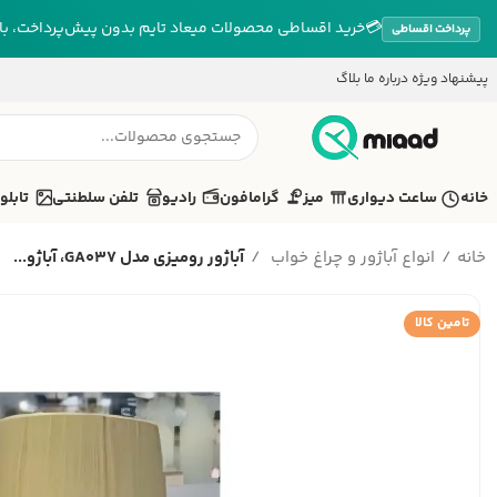
💳
خرید اقساطی محصولات میعاد تایم بدون پیش‌پرداخت، بازپ
پرداخت اقساطی
پیشنهاد ویژه
درباره ما
بلاگ
خانه
ساعت دیواری
میز
گرامافون
رادیو
تلفن سلطنتی
تابلو
خانه
انواع آباژور و چراغ خواب
آباژور رومیزی مدل GA037، آباژو...
تامین کالا