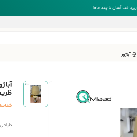
رداخت آسان تا چند ماه!
آباژور
ظریف
شناسه
طراحی 