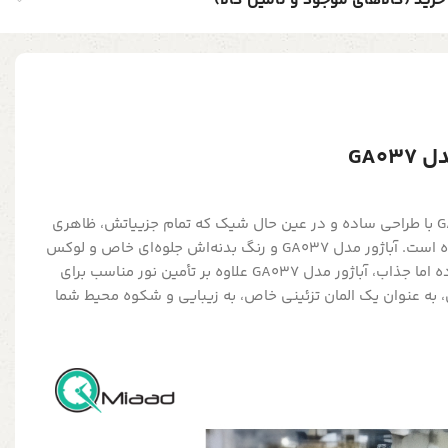
خرید (کالاهای موجود و تأمین کالا)
GA0
آباژور رومیزی نقلی مدل GA037 با طراحی ساده و در عین حال شیک که تمام جزییاتش، ظاهری
مدرن و دل‌نشین به آن بخشیده است. آباژور مدل GA037 و رنگ بدنه‌اش جلوه‌ای خاص و لوکس
به فضا می‌بخشد. با طراحی ساده اما جذاب، آباژور مدل GA037 علاوه بر تأمین نور مناسب برای
، به عنوان یک المان تزئینی خاص، به زیبایی و شکوه محیط شما