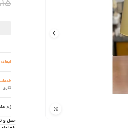
815
❯
ابعاد:
ا
خدمات
کاری
مقا
حمل و ن