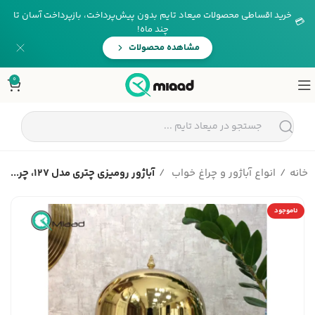
خرید اقساطی محصولات میعاد تایم بدون پیش‌پرداخت، بازپرداخت آسان تا
💳
چند ماه!
مشاهده محصولات
0
خانه
انواع آباژور و چراغ خواب
آباژور رومیزی چتری مدل 127، چر...
ناموجود