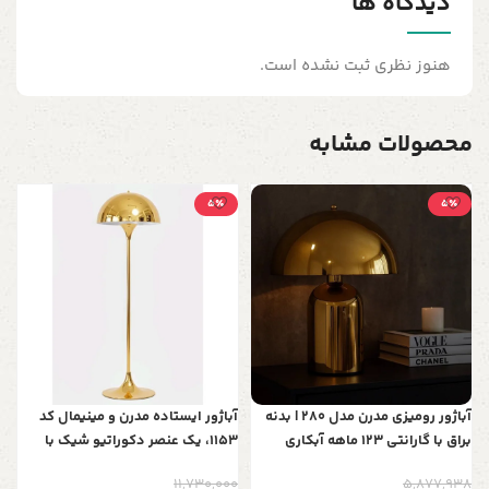
دیدگاه ها
هنوز نظری ثبت نشده است.
محصولات مشابه
5٪
5٪
گ
0
ب
0
ب
آباژور رومیزی مدرن مدل 280 | بدنه
آباژور ایستاده مدرن و مینیمال کد
براق با گارانتی 123 ماهه آبکاری
1153، یک عنصر دکوراتیو شیک با
ارتفاع 150 سانت، قابل سفارش در 5
11,730,000
5,877,938
رنگ خاص و جذاب