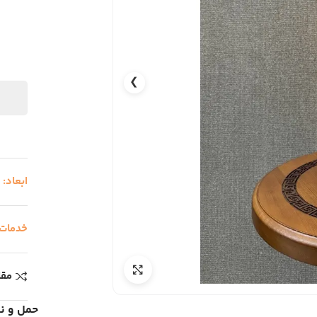
❯
ابعاد:
-
خدمات
مقا
حمل و ن