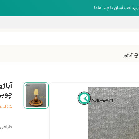
رداخت آسان تا چند ماه!
آباژور
چوبی
شناسه
طراحی 