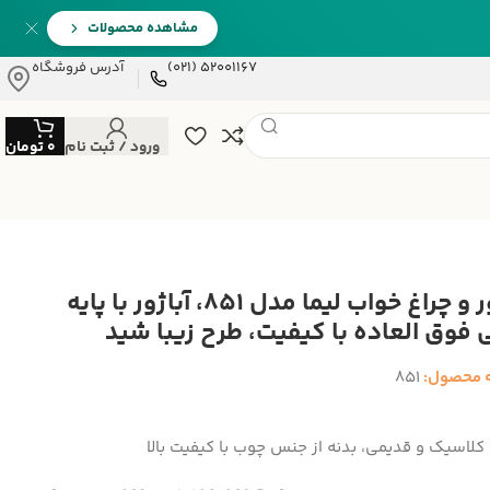
مشاهده محصولات
52001167 (021)
آدرس فروشگاه
ورود / ثبت نام
0
تومان
آباژور و چراغ خواب لیما مدل 851، آباژور با پایه
 فوق العاده با کیفیت، طرح زیبا شید
 محصول:
851
کلاسیک و قدیمی، بدنه از جنس چوب با کیفیت بالا