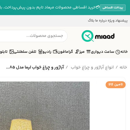
💳
خرید اقساطی محصولات میعاد تایم بدون پیش‌پرداخت، بازپ
پرداخت اقساطی
پیشنهاد ویژه
درباره ما
بلاگ
خانه
ساعت دیواری
میز
گرامافون
رادیو
تلفن سلطنتی
تابلو
خانه
انواع آباژور و چراغ خواب
آباژور و چراغ خواب لیما مدل 85...
تامین کالا