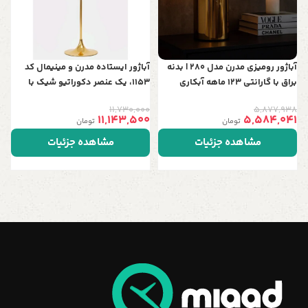
ب
آباژور رومیزی مدرن مدل 280 | بدنه
آباژور ایستاده مدرن و مینیمال کد
براق با گارانتی 123 ماهه آبکاری
1153، یک عنصر دکوراتیو شیک با
ارتفاع 150 سانت، قابل سفارش در 5
11,730,000
5,877,938
رنگ خاص و جذاب
11,143,500
5,584,041
تومان
تومان
مشاهده جزئیات
مشاهده جزئیات