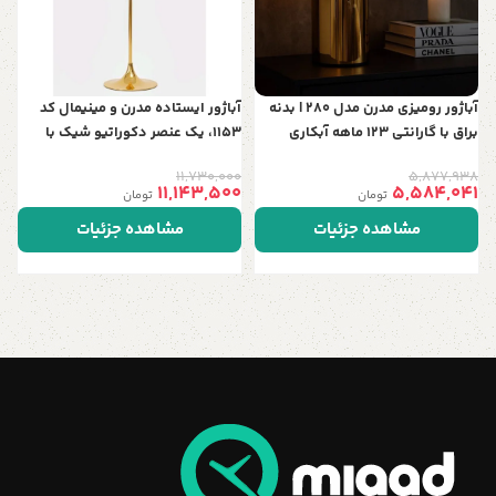
ب
آباژور رومیزی مدرن مدل 280 | بدنه
آباژور ایستاده مدرن و مینیمال کد
براق با گارانتی 123 ماهه آبکاری
1153، یک عنصر دکوراتیو شیک با
ارتفاع 150 سانت، قابل سفارش در 5
11,730,000
5,877,938
رنگ خاص و جذاب
11,143,500
5,584,041
تومان
تومان
مشاهده جزئیات
مشاهده جزئیات