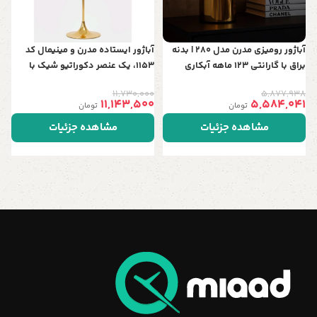
آباژور رومیزی مدرن مدل 280 | بدنه
آباژور ایستاده مدرن و مینیمال کد
براق با گارانتی 123 ماهه آبکاری
1153، یک عنصر دکوراتیو شیک با
ارتفاع 150 سانت، قابل سفارش در 5
11,730,000
5,877,938
رنگ خاص و جذاب
11,143,500
5,584,041
تومان
تومان
مشاهده جزئیات
مشاهده جزئیات