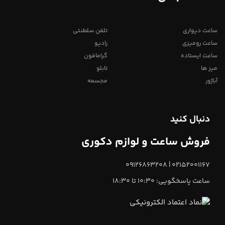
ساعت دیواری
تلفن سلطنتی
ساعت رومیزی
رادیو
ساعت ایستاده
گرامافون
میز ها
تابلو
آباژور
مجسمه
دنبال کنید
فروش ساعت و لوازم دکوری
02152001167 | 09126863208
ساعت پاسخگویی: 10:30 تا 18:30