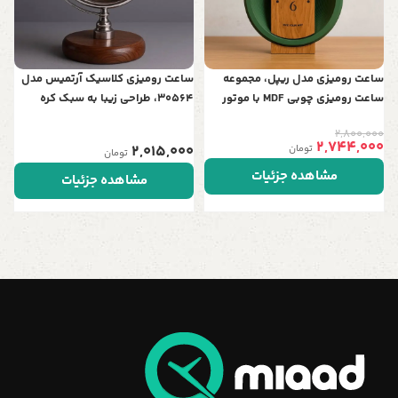
ساعت رومیزی مدل ریپل، مجموعه
ساعت رومیزی کلاسیک آرتمیس مدل
ساعت رومیزی چوبی‌ MDF با موتور
30564، طراحی زیبا به سبک کره
اصل تایوان
جغرافیایی | تلفیق هنر و نوستالژی در
2,800,000
دو رنگ
2,744,000
2,015,000
تومان
تومان
مشاهده جزئیات
مشاهده جزئیات