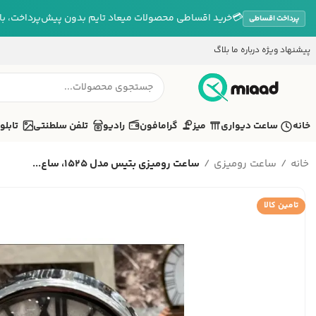
💳
خرید اقساطی محصولات میعاد تایم بدون پیش‌پرداخت، بازپ
پرداخت اقساطی
پیشنهاد ویژه
درباره ما
بلاگ
خانه
ساعت دیواری
میز
گرامافون
رادیو
تلفن سلطنتی
تابلو
خانه
ساعت رومیزی
ساعت رومیزی بتیس مدل 1525، ساع...
تامین کالا