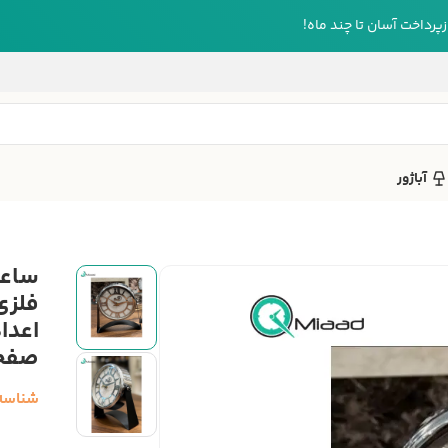
رداخت آسان تا چند ماه!
آباژور
فلزی
اعدا
صفح
شناسه