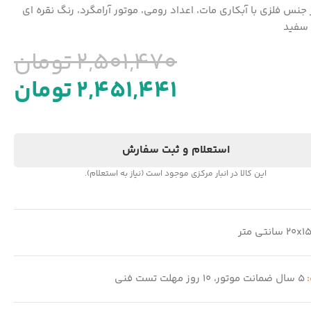
ز جنس فلزی با آبکاری مات، اعداد رومی، موتور آرامگرد، رنگ نقره ای
سفید
2,501,470
تومان
2,451,441
تومان
استعلام و ثبت سفارش
این کالا در انبار مرکزی موجود است (نیاز به استعلام).
20x1 سانتی متر
:
5 سال ضمانت موتور، 10 روز مهلت تست فنی