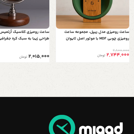
ساعت رومیزی مدل ریپل، مجموعه ساعت
رومیزی چوبی‌ MDF با موتور اصل تایوان
طراحی زیبا به سبک کره جغرافیا
هنر و نوستالژی در دو رنگ
2,800,000
2,744,000
2,015,000
تومان
تومان