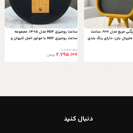
ساعت رومیزی بِتُنی مربع مدل 906، ساعت
ساعت رومیزی MDF مدل 1405، مجموعه
متریال بتن، دارای رنگ بندی
ساعت رومیزی MDF با موتور اصل تایوان و
تزی و مینیمال، موتور آرامگرد
ضمانت 3 ساله، ابعاد 26 سانتی‌متر، دارای
2,852,150
رنگ بندی، بسته‌بندی مقاوم برای ارسال
2,795,107
تومان
باربری
دنبال کنید