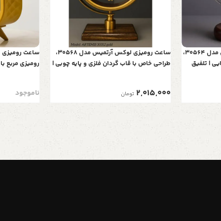
ساعت رومیزی کلاسیک آرتمیس مدل 30564،
ساعت رومیزی لوکس آرتمیس مدل 30568،
یی | تلفیق
طراحی خاص با قاب گردان فلزی و پایه چوبی |
رومیزی مربع با 
تلفیق هنر و زمان در دو رنگ طلایی و نقره‌ای
ویژه، طراحی فان
و 2 سال ضمانت، رنگ زرد طوسی
2,015,000
ناموجود
تومان