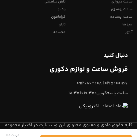
ساعت دیواری
تلفن سلطنتی
ساعت رومیزی
رادیو
ساعت ایستاده
گرامافون
میز ها
تابلو
آباژور
مجسمه
دنبال کنید
فروش ساعت و لوازم دکوری
02152001167 | 09126863208
ساعت پاسخگویی: 10:30 تا 18:30
کلیه حقوق مادی و معنوی محتوای این وب سایت در اختیار مجموعه
میعاد تایم
می باشد.
قیمت کالا: