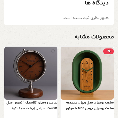
دیدگاه ها
هنوز نظری ثبت نشده است.
محصولات مشابه
2٪
س
ف
د
0
ساعت رومیزی مدل ریپل، مجموعه
ساعت رومیزی کلاسیک آرتمیس مدل
ساعت رومیزی چوبی‌ MDF با موتور
30564، طراحی زیبا به سبک کره
اصل تایوان
جغرافیایی | تلفیق هنر و نوستالژی در